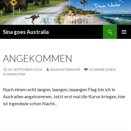
Suchen
Sina goes Australia
ZUM
PRIMÄR
INHALT
MENÜ
SPRINGEN
ANGEKOMMEN
26. SEPTEMBER 2014
SINAHOFMANN98
SCHREIBE EINEN
KOMMENTAR
Nach einem echt langen, laangen, laaangen Flug bin ich in
Australien angekommen. Jetzt erst mal die Kurve kriegen, hier
ist irgendwie schon Nacht..